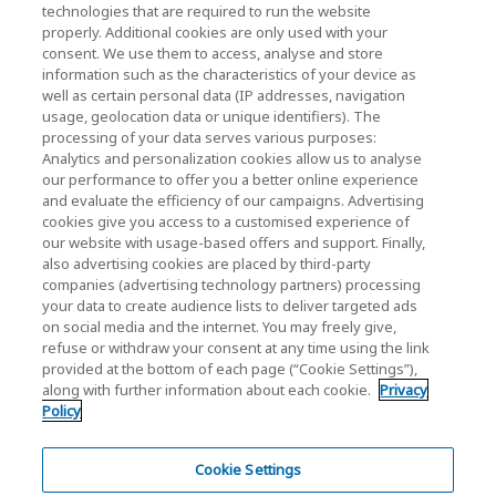
technologies that are required to run the website
properly. Additional cookies are only used with your
consent. We use them to access, analyse and store
キオクシア株式会社ウェブサイト（製品・研究開
information such as the characteristics of your device as
発情報）
well as certain personal data (IP addresses, navigation
usage, geolocation data or unique identifiers). The
キオクシア株式会社ホーム
processing of your data serves various purposes:
Analytics and personalization cookies allow us to analyse
法人のお客様
our performance to offer you a better online experience
and evaluate the efficiency of our campaigns. Advertising
個人のお客様
cookies give you access to a customised experience of
our website with usage-based offers and support. Finally,
also advertising cookies are placed by third-party
companies (advertising technology partners) processing
your data to create audience lists to deliver targeted ads
on social media and the internet. You may freely give,
refuse or withdraw your consent at any time using the link
provided at the bottom of each page (“Cookie Settings”),
ソーシャルメディア公式アカウント一覧
along with further information about each cookie.
Privacy
Policy
ソーシャルメディアポリシー
個人情報保護方針
Cookie Settings