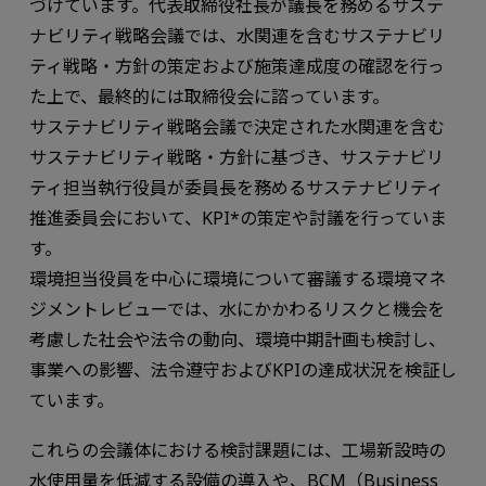
づけています。代表取締役社長が議長を務めるサステ
ナビリティ戦略会議では、水関連を含むサステナビリ
ティ戦略・方針の策定および施策達成度の確認を行っ
た上で、最終的には取締役会に諮っています。
サステナビリティ戦略会議で決定された水関連を含む
サステナビリティ戦略・方針に基づき、サステナビリ
ティ担当執行役員が委員長を務めるサステナビリティ
推進委員会において、KPI*の策定や討議を行っていま
す。
環境担当役員を中心に環境について審議する環境マネ
ジメントレビューでは、水にかかわるリスクと機会を
考慮した社会や法令の動向、環境中期計画も検討し、
事業への影響、法令遵守およびKPIの達成状況を検証し
ています。
これらの会議体における検討課題には、工場新設時の
水使用量を低減する設備の導入や、BCM（Business