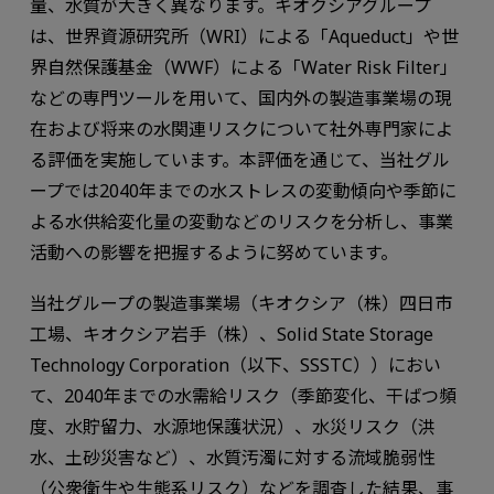
量、水質が大きく異なります。キオクシアグループ
は、世界資源研究所（WRI）による「Aqueduct」や世
界自然保護基金（WWF）による「Water Risk Filter」
などの専門ツールを用いて、国内外の製造事業場の現
在および将来の水関連リスクについて社外専門家によ
る評価を実施しています。本評価を通じて、当社グル
ープでは2040年までの水ストレスの変動傾向や季節に
よる水供給変化量の変動などのリスクを分析し、事業
活動への影響を把握するように努めています。
当社グループの製造事業場（キオクシア（株）四日市
工場、キオクシア岩手（株）、Solid State Storage
Technology Corporation（以下、SSSTC））におい
て、2040年までの水需給リスク（季節変化、干ばつ頻
度、水貯留力、水源地保護状況）、水災リスク（洪
水、土砂災害など）、水質汚濁に対する流域脆弱性
（公衆衛生や生態系リスク）などを調査した結果、事