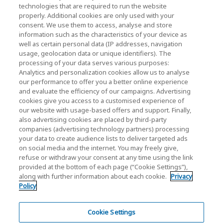
technologies that are required to run the website
properly. Additional cookies are only used with your
consent. We use them to access, analyse and store
キオクシア株式会社ウェブサイト（製品・研究開
information such as the characteristics of your device as
発情報）
well as certain personal data (IP addresses, navigation
usage, geolocation data or unique identifiers). The
キオクシア株式会社ホーム
processing of your data serves various purposes:
Analytics and personalization cookies allow us to analyse
法人のお客様
our performance to offer you a better online experience
and evaluate the efficiency of our campaigns. Advertising
個人のお客様
cookies give you access to a customised experience of
our website with usage-based offers and support. Finally,
also advertising cookies are placed by third-party
companies (advertising technology partners) processing
your data to create audience lists to deliver targeted ads
on social media and the internet. You may freely give,
refuse or withdraw your consent at any time using the link
provided at the bottom of each page (“Cookie Settings”),
ソーシャルメディア公式アカウント一覧
along with further information about each cookie.
Privacy
Policy
ソーシャルメディアポリシー
個人情報保護方針
Cookie Settings