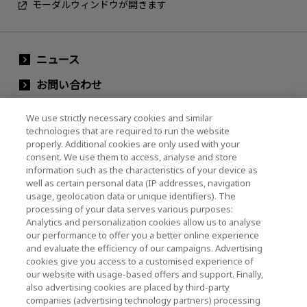
モーダルウィンドウが開きます
ニュース
お問い合わせ
グループ会社
We use strictly necessary cookies and similar
technologies that are required to run the website
properly. Additional cookies are only used with your
consent. We use them to access, analyse and store
キオクシア株式会社ウェブサイト（製品・研究開
information such as the characteristics of your device as
発情報）
well as certain personal data (IP addresses, navigation
usage, geolocation data or unique identifiers). The
キオクシア株式会社ホーム
processing of your data serves various purposes:
Analytics and personalization cookies allow us to analyse
法人のお客様
our performance to offer you a better online experience
and evaluate the efficiency of our campaigns. Advertising
個人のお客様
cookies give you access to a customised experience of
our website with usage-based offers and support. Finally,
also advertising cookies are placed by third-party
companies (advertising technology partners) processing