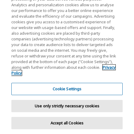
アイコンの説明：
Analytics and personalization cookies allow us to analyse
our performance to offer you a better online experience
別ウィンドウで開きます
and evaluate the efficiency of our campaigns. Advertising
cookies give you access to a customised experience of
PDFが別ウィンドウで開きます
our website with usage-based offers and support. Finally,
also advertising cookies are placed by third-party
モーダルウィンドウが開きます
companies (advertising technology partners) processing
your data to create audience lists to deliver targeted ads
on social media and the internet. You may freely give,
refuse or withdraw your consent at any time using the link
ニュース
provided at the bottom of each page (“Cookie Settings”),
along with further information about each cookie.
Privacy
お問い合わせ
Policy
グループ会社
Cookie Settings
キオクシア株式会社ウェブサイト（製品・研究開
Use only strictly necessary cookies
発情報）
キオクシア株式会社ホーム
Accept all Cookies
法人のお客様