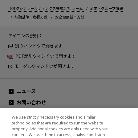
キオクシアホールディングス株式会社 ホーム
企業・グループ情報
行動基準・各種方針
安全健康基本方針
アイコンの説明：
別ウィンドウで開きます
PDFが別ウィンドウで開きます
モーダルウィンドウが開きます
ニュース
お問い合わせ
グループ会社
We use strictly necessary cookies and similar
technologies that are required to run the website
properly. Additional cookies are only used with your
consent. We use them to access, analyse and store
キオクシア株式会社ウェブサイト（製品・研究開