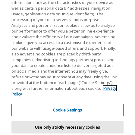
information such as the characteristics of your device as
発情報）
well as certain personal data (IP addresses, navigation
usage, geolocation data or unique identifiers). The
キオクシア株式会社ホーム
processing of your data serves various purposes:
Analytics and personalization cookies allow us to analyse
法人のお客様
our performance to offer you a better online experience
and evaluate the efficiency of our campaigns. Advertising
個人のお客様
cookies give you access to a customised experience of
our website with usage-based offers and support. Finally,
also advertising cookies are placed by third-party
companies (advertising technology partners) processing
your data to create audience lists to deliver targeted ads
on social media and the internet. You may freely give,
refuse or withdraw your consent at any time using the link
provided at the bottom of each page (“Cookie Settings”),
ソーシャルメディア公式アカウント一覧
along with further information about each cookie.
Privacy
Policy
ソーシャルメディアポリシー
個人情報保護方針
Cookie Settings
クッキー設定
Use only strictly necessary cookies
サイトのご利用条件