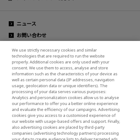
ニュース
お問い合わせ
グループ会社
We use strictly necessary cookies and similar
technologies that are required to run the website
properly. Additional cookies are only used with your
consent. We use them to access, analyse and store
キオクシア株式会社ウェブサイト（製品・研究開
information such as the characteristics of your device as
発情報）
well as certain personal data (IP addresses, navigation
usage, geolocation data or unique identifiers). The
キオクシア株式会社ホーム
processing of your data serves various purposes:
Analytics and personalization cookies allow us to analyse
法人のお客様
our performance to offer you a better online experience
and evaluate the efficiency of our campaigns. Advertising
個人のお客様
cookies give you access to a customised experience of
our website with usage-based offers and support. Finally,
also advertising cookies are placed by third-party
companies (advertising technology partners) processing
your data to create audience lists to deliver targeted ads