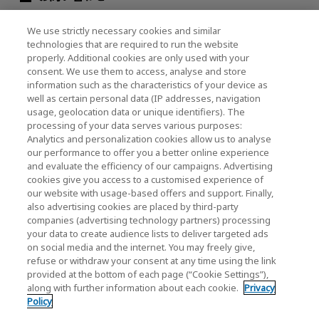
グループ会社
We use strictly necessary cookies and similar
technologies that are required to run the website
properly. Additional cookies are only used with your
consent. We use them to access, analyse and store
キオクシア株式会社ウェブサイト（製品・研究開
information such as the characteristics of your device as
発情報）
well as certain personal data (IP addresses, navigation
usage, geolocation data or unique identifiers). The
キオクシア株式会社ホーム
processing of your data serves various purposes:
Analytics and personalization cookies allow us to analyse
法人のお客様
our performance to offer you a better online experience
and evaluate the efficiency of our campaigns. Advertising
個人のお客様
cookies give you access to a customised experience of
our website with usage-based offers and support. Finally,
also advertising cookies are placed by third-party
companies (advertising technology partners) processing
your data to create audience lists to deliver targeted ads
on social media and the internet. You may freely give,
refuse or withdraw your consent at any time using the link
provided at the bottom of each page (“Cookie Settings”),
ソーシャルメディア公式アカウント一覧
along with further information about each cookie.
Privacy
Policy
ソーシャルメディアポリシー